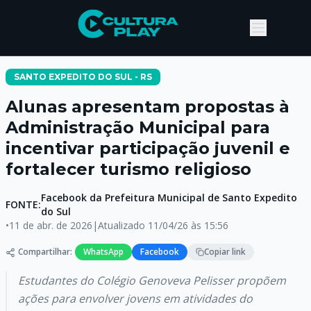
SANTO EXPEDITO DO SUL - RS
Alunas apresentam propostas à
Administração Municipal para
incentivar participação juvenil e
fortalecer turismo religioso
Facebook da Prefeitura Municipal de Santo Expedito
FONTE:
do Sul
•
11 de abr. de 2026
|
Atualizado
11/04/26 às 15:56
Compartilhar:
WhatsApp
Facebook
Copiar link
Estudantes do Colégio Genoveva Pelisser propõem
ações para envolver jovens em atividades do