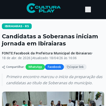
IBIRAIARAS - RS
Candidatas a Soberanas iniciam
jornada em Ibiraiaras
FONTE:
Facebook da Prefeitura Municipal de Ibiraiaras
•
18 de abr. de 2026
|
Atualizado
18/04/26 às 16:06
Compartilhar:
WhatsApp
Facebook
Copiar link
Primeiro encontro marcou o início da preparação das
candidatas ao título de Soberanas do município.