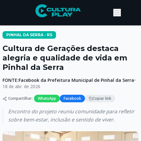
PINHAL DA SERRA - RS
Cultura de Gerações destaca
alegria e qualidade de vida em
Pinhal da Serra
FONTE:
Facebook da Prefeitura Municipal de Pinhal da Serra
•
18 de abr. de 2026
Compartilhar:
WhatsApp
Facebook
Copiar link
Encontro do projeto reuniu comunidade para refletir
sobre bem-estar, inclusão e sentido de viver.